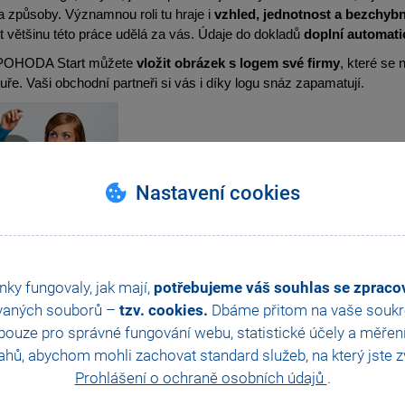
 způsoby. Významnou roli tu hraje i
vzhled, jednotnost a bezchyb
většinu této práce udělá za vás. Údaje do dokladů
doplní automati
POHODA Start můžete
vložit obrázek s logem své firmy
, které se
uře. Vaši obchodní partneři si vás i díky logu snáz zapamatují.
Nastavení cookies
vení faktury
nky fungovaly, jak mají,
potřebujeme váš souhlas se zprac
POHODA
Start
Stáhnout
vaných souborů –
tzv. cookies.
Dbáme přitom na vaše soukro
ouze pro správné fungování webu, statistické účely a měřen
hů, abychom mohli zachovat standard služeb, na který jste zvy
Prohlášení o ochraně osobních údajů
.
ry jak z rukou profesionála. Přehledné a srozumite