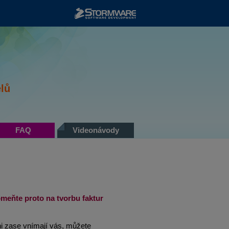
STORMWARE
lů
FAQ
Videonávody
omeňte proto na tvorbu faktur
ni zase vnímají vás, můžete