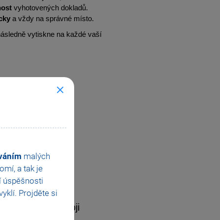
nost
vyhotovených dokladů.
cky
a vždy na správné místo.
 následně vytiskne na každé vaší
ováním
malých
mí, a tak je
í úspěšnosti
klí. Projděte si
lné. Podpořte svoji