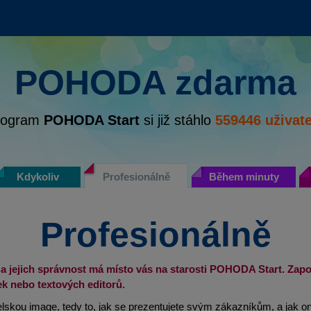
POHODA zdarma
rogram
POHODA Start
si již stáhlo
559446
uživate
Kdykoliv
Profesionálně
Během minuty
Profesionálně
 a jejich správnost má místo vás na starosti POHODA Start. Zap
k nebo textových editorů.
elskou image, tedy to, jak se prezentujete svým zákazníkům, a jak o