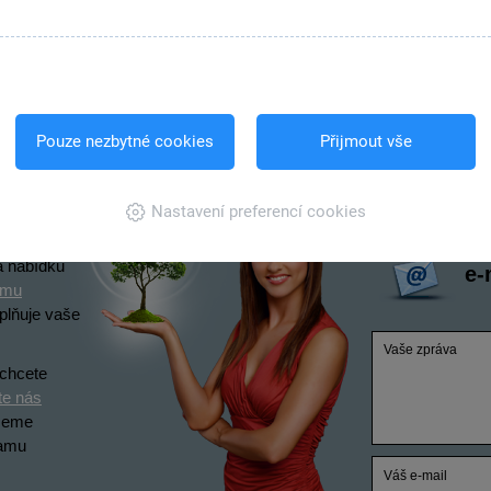
podnikatelskou image. I vzhled dokladů hraje
vyroste
Kontak
Pouze nezbytné cookies
Přijmout vše
erze POHODA
Nastavení preferencí cookies
te využívat
vo
četní
a nabídku
e-
ému
splňuje vaše
 chcete
te nás
ůžeme
amu