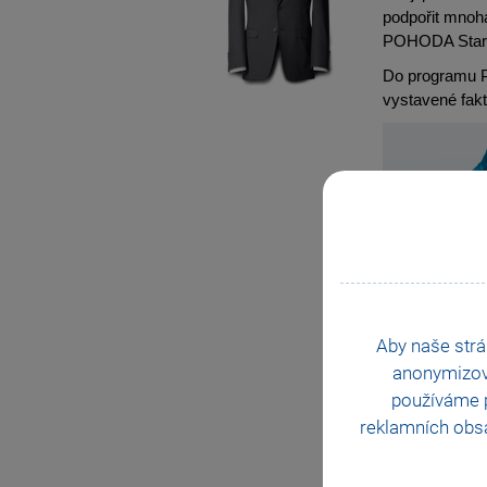
podpořit mnoha
POHODA Start 
Do programu 
vystavené fakt
Vysta
Aby naše strá
anonymizo
používáme p
reklamních obsa
Faktu