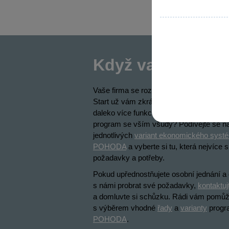
Když vaše firma 
Vaše firma se rozrostla a bezplatná v
Start už vám zkrátka nestačí? Potřebuje
daleko více funkcí a možností? Chcete ú
program se vším všudy? Podívejte se n
jednotlivých
variant ekonomického syst
POHODA
a vyberte si tu, která nejvíce 
požadavky a potřeby.
Pokud upřednostňujete osobní jednání a
s námi probrat své požadavky,
kontaktuj
a domluvte si schůzku. Rádi vám pom
s výběrem vhodné
řady
a
varianty
progr
POHODA
.